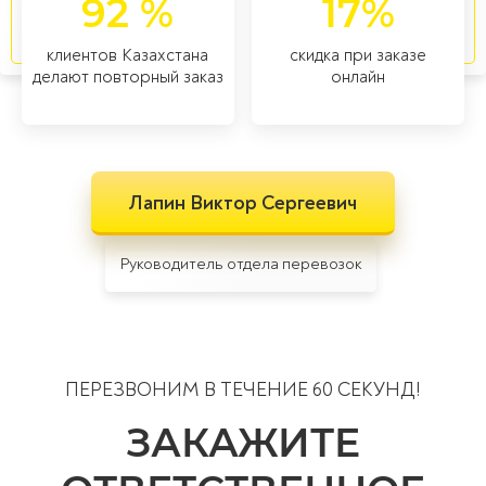
92 %
17%
любых типов
особых
товаров
категорий
клиентов Казахстана
скидка при заказе
делают повторный заказ
онлайн
Лапин Виктор Сергеевич
Руководитель отдела перевозок
ПЕРЕЗВОНИМ В ТЕЧЕНИЕ 60 СЕКУНД!
ЗАКАЖИТЕ