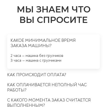
МЫ ЗНАЕМ ЧТО
ВЫ СПРОСИТЕ
КАКОЕ МИНИМАЛЬНОЕ ВРЕМЯ
ЗАКАЗА МАШИНЫ?
2 часа — машина без грузчиков
3 часа — машина с грузчиками
КАК ПРОИСХОДИТ ОПЛАТА?
Постоянные клиенты всегда оплачивают свой груз
КАК ОПЛАЧИВАЕТСЯ НЕПОЛНЫЙ ЧАС
только после получения. Это наша уникальная
особенность. Мы доверяем нашим клиентам.
РАБОТЫ?
Если вы впервые заказываете у нас грузоперевозку,
После окончания времени минимального заказа в
то уточните у менеджера по возможной пост-оплате
С КАКОГО МОМЕНТА ЗАКАЗ СЧИТАЕТСЯ
каждом часе дается 10 минут бесплатного времени, с
и отсрочке платежа. Все вопросы мы всегда решаем
11-ой минуты оплата берется за полный час работы.
ВЫПОЛНЕННЫМ?