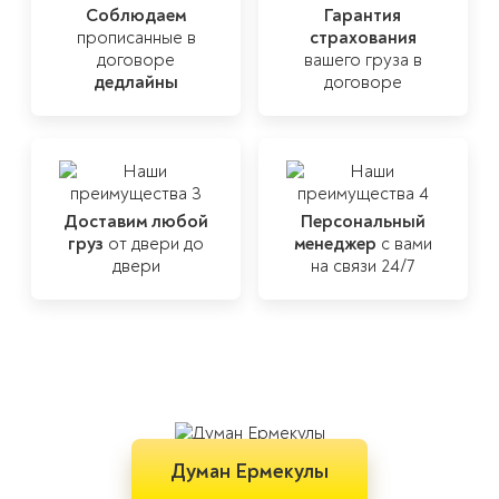
Соблюдаем
Гарантия
прописанные
в
страхования
договоре
вашего груза в
дедлайны
договоре
Мы прикладываем
максимум усилий,
чтобы каждая
Доставим любой
Персональный
а непредвиденные
перевозка прошла
груз
от
двери до
менеджер
риски были
с вами
быстро и чётко
двери
на связи 24/7
сведены к
минимуму
Думан Ермекулы