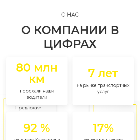
О НАС
О КОМПАНИИ В
ЦИФРАХ
80 млн
7 лет
км
на рынке транспортных
проехали наши
услуг
водители
Предложим
наилучший вариант
в том числе
транспортировки
негабаритных и
92 %
17%
любых типов
особых
товаров
категорий
клиентов Казахстана
скидка при заказе