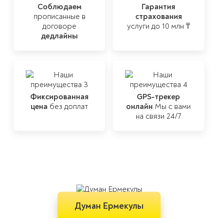
Соблюдаем
Гарантия
прописанные
в
страхования
договоре
услуги до 10 млн ₸
дедлайны
Мы прикладываем
максимум усилий,
чтобы каждая
Фиксированная
GPS-трекер
а непредвиденные
перевозка прошла
цена
без доплат
онлайн
Мы с вами
риски были
быстро и чётко
на связи 24/7
сведены к
минимуму
Думан Ермекулы