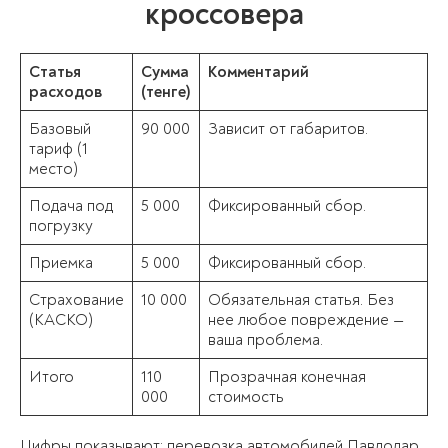
кроссовера
Статья
Сумма
Комментарий
расходов
(тенге)
Базовый
90 000
Зависит от габаритов.
тариф (1
место)
Подача под
5 000
Фиксированный сбор.
погрузку
Приемка
5 000
Фиксированный сбор.
Страхование
10 000
Обязательная статья. Без
(КАСКО)
нее любое повреждение —
ваша проблема.
Итого
110
Прозрачная конечная
000
стоимость
Цифры показывают: перевозка автомобилей Павлодар