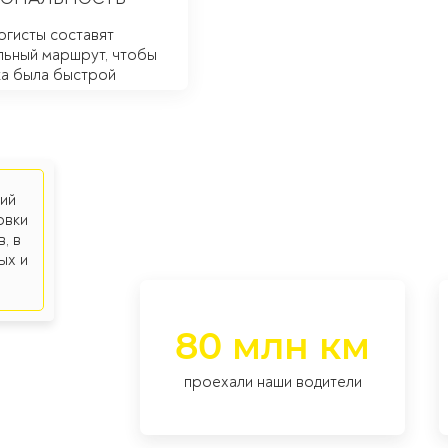
огисты составят
льный маршрут, чтобы
ка была быстрой
ий
овки
, в
ых и
80 млн км
проехали наши водители