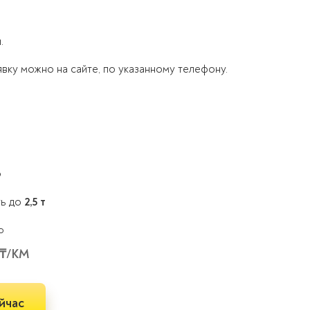
.
ку можно на сайте, по указанному телефону.
Ь
ть до
2,5 т
 ₸/КМ
йчас