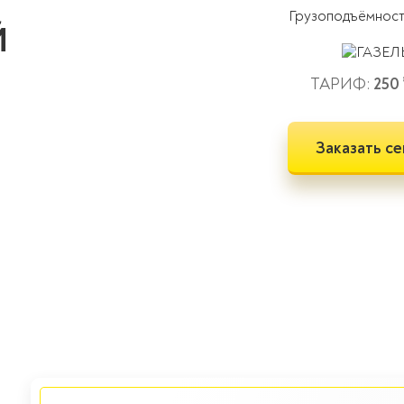
Грузоподъёмнос
Й
ТАРИФ:
250
Заказать се