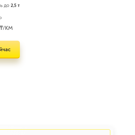
ть до
2,5 т
 ₸/КМ
йчас