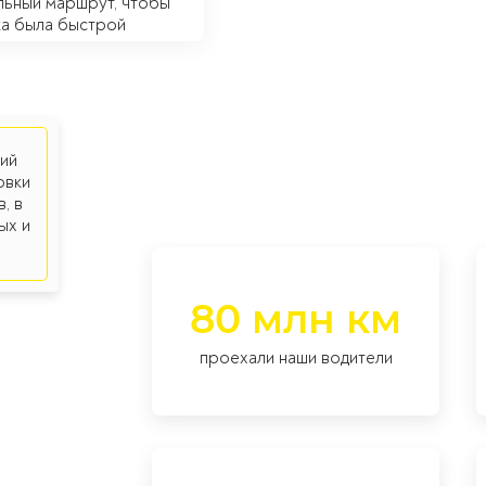
льный маршрут, чтобы
ка была быстрой
ий
овки
, в
ых и
80 млн км
проехали наши водители