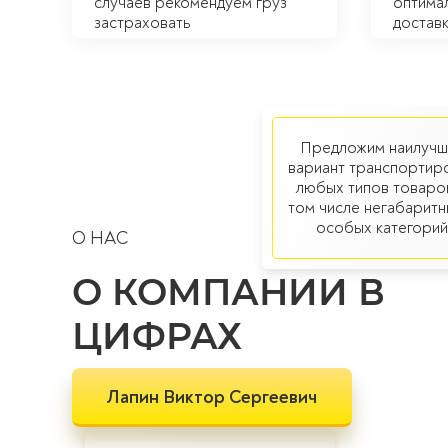
случаев рекомендуем груз
оптима
застраховать
достав
Предложим наилучш
вариант транспортир
любых типов товаров
том числе негабаритн
особых категорий
О НАС
О КОМПАНИИ В
ЦИФРАХ
Лапин Виктор Сергеевич