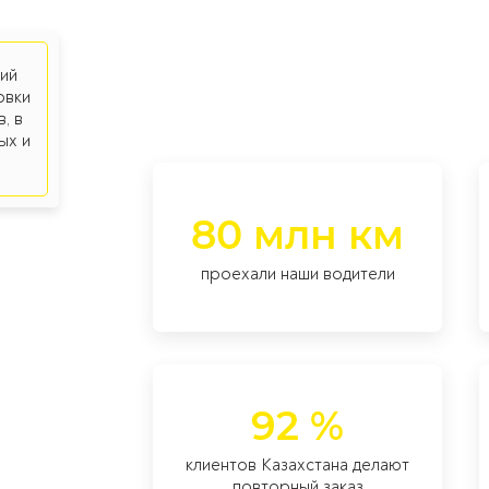
ий
овки
, в
ых и
80 млн км
проехали наши водители
92 %
клиентов Казахстана делают
повторный заказ