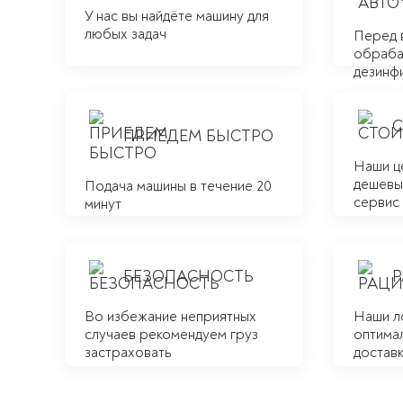
У нас вы найдёте машину для
любых задач
Перед 
обраба
дезинф
ПРИЕДЕМ БЫСТРО
Наши ц
дешевым
Подача машины в течение 20
сервис
минут
БЕЗОПАСНОСТЬ
Во избежание неприятных
Наши л
случаев рекомендуем груз
оптима
застраховать
достав