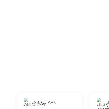
АВТОПАРК
А