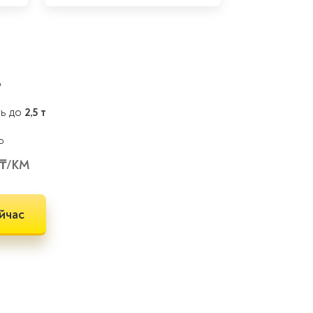
Ь
ть до
2,5 т
 ₸/КМ
йчас