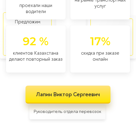
проехали наши
услуг
водители
Предложим
наилучший вариант
в том числе
транспортировки
негабаритных и
92 %
17%
любых типов
особых
товаров
категорий
клиентов Казахстана
скидка при заказе
делают повторный заказ
онлайн
Лапин Виктор Сергеевич
Руководитель отдела перевозок