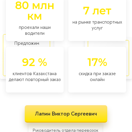
80 млн
7 лет
км
на рынке транспортных
проехали наши
услуг
водители
Предложим
наилучший вариант
в том числе
транспортировки
негабаритных и
92 %
17%
любых типов
особых
товаров
категорий
клиентов Казахстана
скидка при заказе
делают повторный заказ
онлайн
Лапин Виктор Сергеевич
Руководитель отдела перевозок