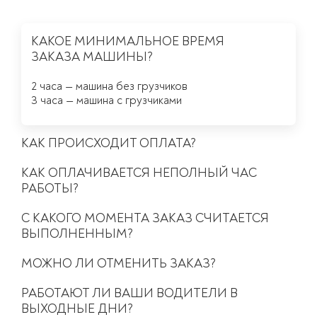
КАКОЕ МИНИМАЛЬНОЕ ВРЕМЯ
ЗАКАЗА МАШИНЫ?
2 часа — машина без грузчиков
3 часа — машина с грузчиками
КАК ПРОИСХОДИТ ОПЛАТА?
Постоянные клиенты всегда оплачивают свой груз
КАК ОПЛАЧИВАЕТСЯ НЕПОЛНЫЙ ЧАС
только после получения. Это наша уникальная
особенность. Мы доверяем нашим клиентам.
РАБОТЫ?
Если вы впервые заказываете у нас грузоперевозку,
После окончания времени минимального заказа в
то уточните у менеджера по возможной пост-оплате
С КАКОГО МОМЕНТА ЗАКАЗ СЧИТАЕТСЯ
каждом часе дается 10 минут бесплатного времени, с
и отсрочке платежа. Все вопросы мы всегда решаем
11-ой минуты оплата берется за полный час работы.
ВЫПОЛНЕННЫМ?
в пользу клиента.
Заказ считается выполненным после полного
МОЖНО ЛИ ОТМЕНИТЬ ЗАКАЗ?
освобождения транспорта, грузчиков и полного
расчета.
Заказ можно отменить за 1 часа до заказанного
РАБОТАЮТ ЛИ ВАШИ ВОДИТЕЛИ В
времени
ВЫХОДНЫЕ ДНИ?