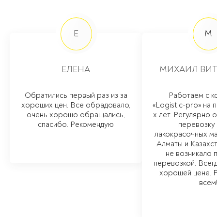
Е
М
ЕЛЕНА
МИХАИЛ ВИТ
Обратились первый раз из за
Работаем с к
хороших цен. Все обрадовало,
«Logistic-pro» на 
очень хорошо обращались,
х лет. Регулярно
спасибо. Рекомендую
перевозку
лакокрасочных м
Алматы и Казахст
не возникало 
перевозкой. Всегд
хорошей цене. 
всем